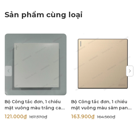
Sản phẩm cùng loại
Bộ Công tắc đơn, 1 chiều
Bộ Công tắc đơn, 1 chiều
mặt vuông màu trắng cao
mặt vuông màu sâm panh
cấp Simon S6 581011
(champagne) cao cấp
121.000₫
163.900₫
167.370₫
164.560₫
Simon S6 581011-46