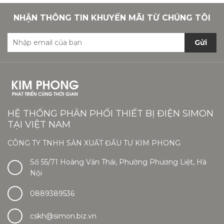
NHẬN THÔNG TIN KHUYẾN MÃI TỪ CHÚNG TÔI
Gửi
HỆ THỐNG PHÂN PHỐI THIẾT BỊ ĐIỆN SIMON
TẠI VIỆT NAM
CÔNG TY TNHH SẢN XUẤT ĐẦU TƯ KIM PHONG
Số 55/71 Hoàng Văn Thái, Phường Phương Liệt, Hà
Nội
0889389536
cskh@simon.biz.vn