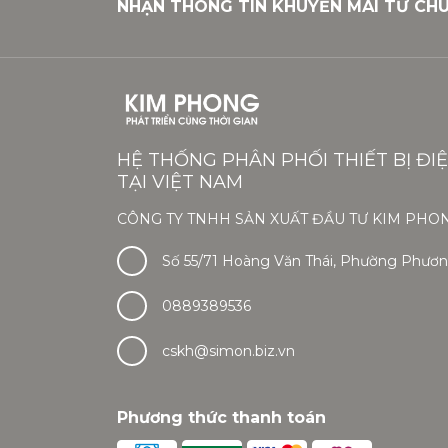
NHẬN THÔNG TIN KHUYẾN MÃI TỪ CH
HỆ THỐNG PHÂN PHỐI THIẾT BỊ ĐI
TẠI VIỆT NAM
CÔNG TY TNHH SẢN XUẤT ĐẦU TƯ KIM PHO
Số 55/71 Hoàng Văn Thái, Phường Phương
0889389536
cskh@simon.biz.vn
Phương thức thanh toán