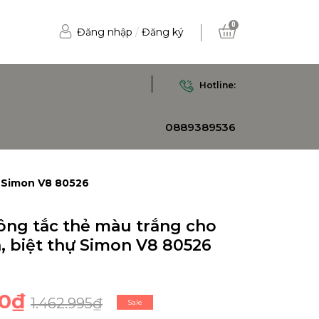
0
Đăng nhập
/
Đăng ký
Hotline:
0889389536
ự Simon V8 80526
ng tắc thẻ màu trắng cho
, biệt thự Simon V8 80526
00₫
1.462.995₫
Sale