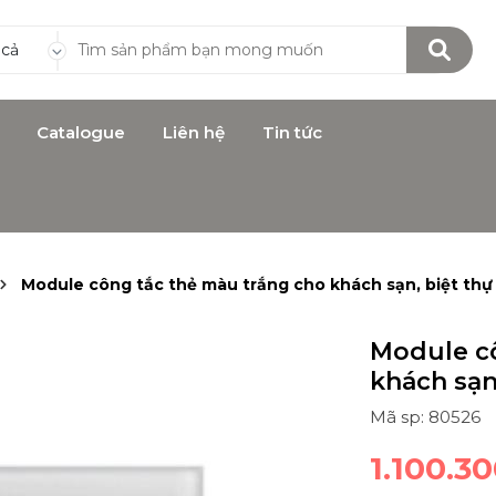
 cả
Catalogue
Liên hệ
Tin tức
Module công tắc thẻ màu trắng cho khách sạn, biệt th
Module cô
khách sạn
Mã sp: 80526
1.100.3