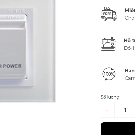
Miễ
Cho
Hỗ t
Đổi 
Hàn
Cam
Số lượng:
–