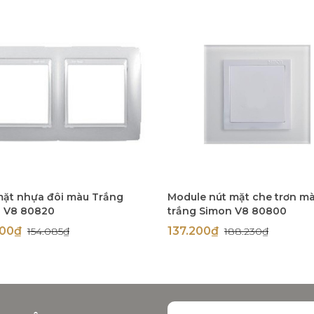
mặt nhựa đôi màu Trắng
Module nút mặt che trơn m
 V8 80820
trắng Simon V8 80800
900₫
137.200₫
154.085₫
188.230₫