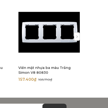
àu
Viền mặt nhựa ba màu Trắng
Viền mặt n
Simon V8 80830
(Grey) Sim
157.400₫
168.100₫
185.710₫