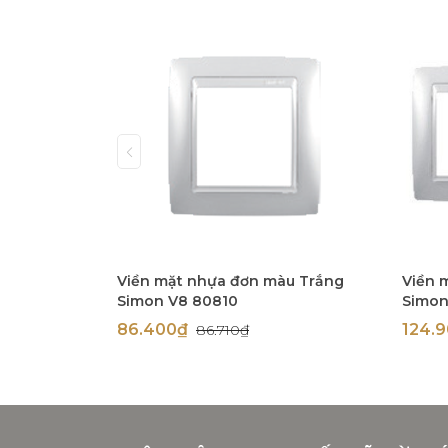
Viền mặt nhựa đơn màu Trắng
Viền 
Simon V8 80810
Simon
86.400₫
124.
86.710₫